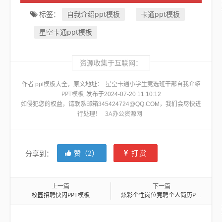
自我介绍ppt模板
卡通ppt模板
标签：
星空卡通ppt模板
资源收集于互联网：
星空卡通小学生竞选班干部自我介绍
作者:ppt模板大全，原文地址：
PPT模板
发布于2024-07-20 11:10:12
如侵犯您的权益，请联系邮箱345424724@QQ.COM，我们会尽快进
3A办公资源网
行处理！
赞（
2
）
打赏
分享到：
上一篇
下一篇
校园招聘快闪PPT模板
炫彩个性岗位竞聘个人简历PPT模板